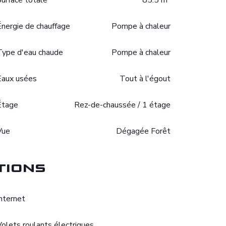
Surface totale
85.5 m²
Énergie de chauffage
Pompe à chaleur
Type d'eau chaude
Pompe à chaleur
Eaux usées
Tout à l'égout
Étage
Rez-de-chaussée / 1 étage
Vue
Dégagée Forêt
tions
Internet
Volets roulants électriques