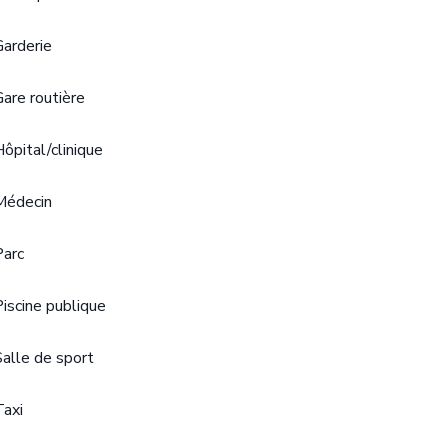
Garderie
Gare routière
Hôpital/clinique
Médecin
Parc
Piscine publique
Salle de sport
Taxi