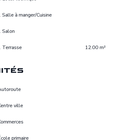
1 Salle à manger/Cuisine
1 Salon
1 Terrasse
12.00 m²
ités
Autoroute
Centre ville
Commerces
École primaire