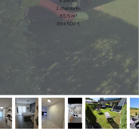
8 pièces
2 chambres
85.5 m²
894 500 €