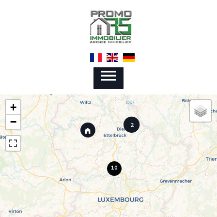
+
−
2
10