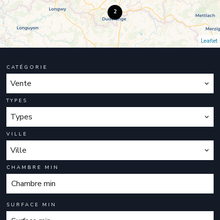
2
Leaflet
CATÉGORIE
Vente
TYPES
Types
VILLE
Ville
CHAMBRE MIN
SURFACE MIN