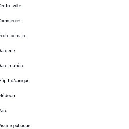
Centre ville
Commerces
École primaire
Garderie
Gare routière
Hôpital/clinique
Médecin
Parc
Piscine publique