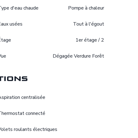
Type d'eau chaude
Pompe à chaleur
Eaux usées
Tout à l'égout
Étage
1er étage / 2
Vue
Dégagée Verdure Forêt
tions
Aspiration centralisée
Thermostat connecté
Volets roulants électriques