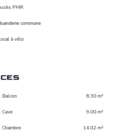
Accès PMR
Buanderie commune
Local à vélo
ces
1 Balcon
8.30 m²
1 Cave
9.00 m²
1 Chambre
14.02 m²