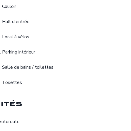
1 Couloir
1 Hall d'entrée
1 Local à vélos
2 Parking intérieur
1 Salle de bains / toilettes
1 Toilettes
ités
Autoroute