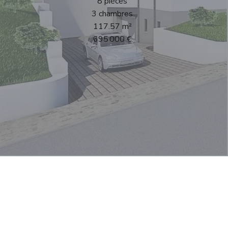
8 pièces
3 chambres
117.57 m²
695 000 €