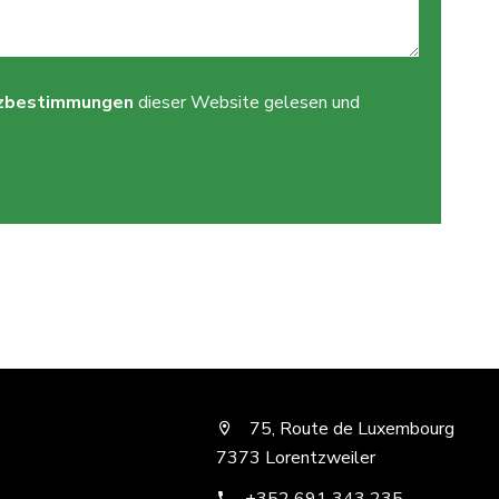
zbestimmungen
dieser Website gelesen und
75, Route de Luxembourg
7373 Lorentzweiler
+352 691 343 235