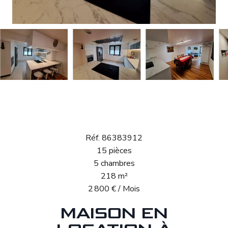
Location Maison
Goeblange
Réf. 86383912
15 pièces
5 chambres
218 m²
2 800 € / Mois
MAISON EN