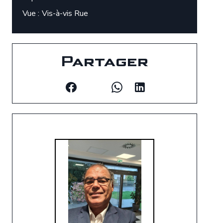
Vue
Vis-à-vis Rue
Partager