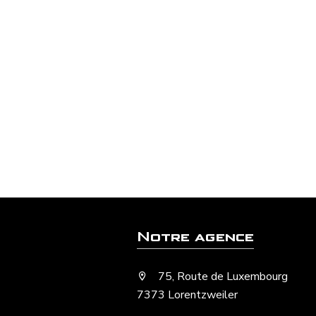
Notre agence
75, Route de Luxembourg
7373 Lorentzweiler