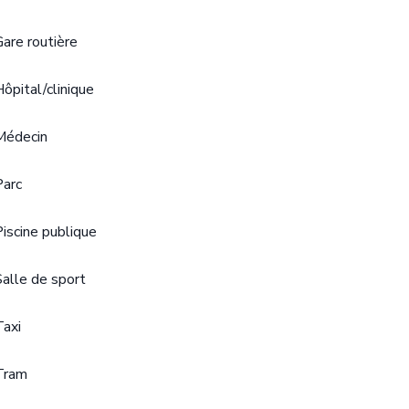
Gare routière
Hôpital/clinique
Médecin
Parc
Piscine publique
Salle de sport
Taxi
Tram