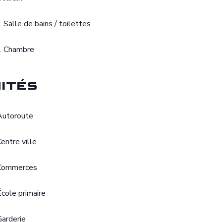
1 Salle de bains / toilettes
1 Chambre
ités
Autoroute
Centre ville
Commerces
École primaire
Garderie