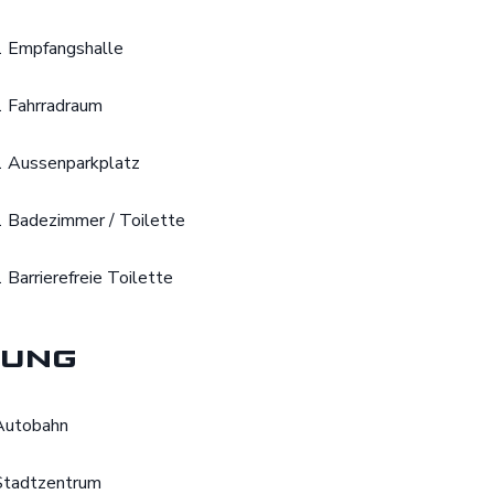
1 Empfangshalle
1 Fahrradraum
1 Aussenparkplatz
1 Badezimmer / Toilette
1 Barrierefreie Toilette
ung
Autobahn
Stadtzentrum