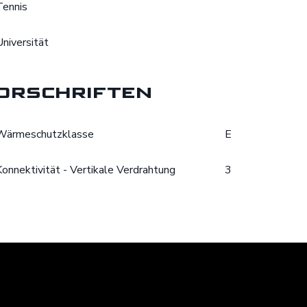
Tennis
Universität
orschriften
Wärmeschutzklasse
E
Konnektivität - Vertikale Verdrahtung
3