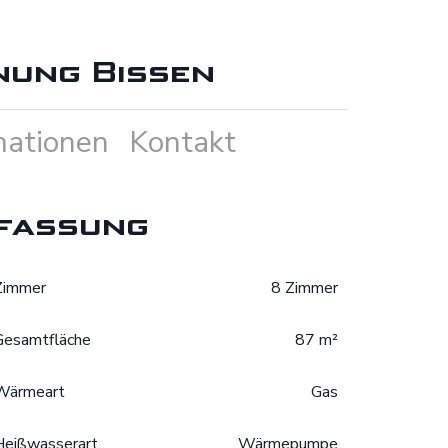
ung Bissen
mationen
Kontakt
fassung
Zimmer
8 Zimmer
Gesamtfläche
87 m²
Wärmeart
Gas
Heißwasserart
Wärmepumpe