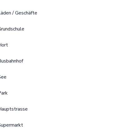
Läden / Geschäfte
Grundschule
Hort
Busbahnhof
See
Park
Hauptstrasse
Supermarkt