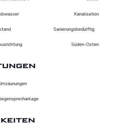
Abwasser
Kanalisation
stand
Sanierungsbedürftig
Ausrichtung
Süden-Osten
tungen
Umzäunungen
Gegensprechanlage
keiten