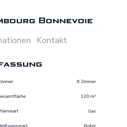
mbourg Bonnevoie
mationen
Kontakt
fassung
Zimmer
8 Zimmer
Gesamtfläche
120 m²
Wärmeart
Gas
Heißwasserart
Boiler