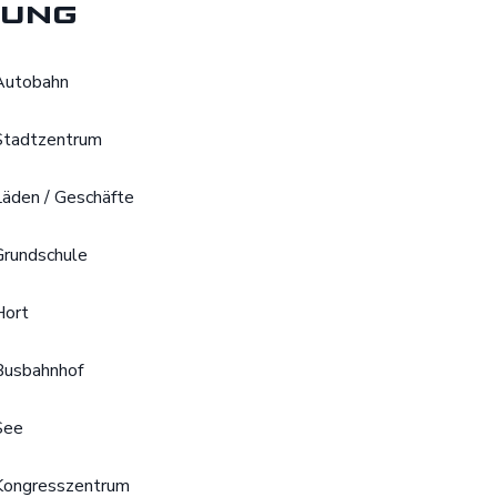
ung
Autobahn
Stadtzentrum
Läden / Geschäfte
Grundschule
Hort
Busbahnhof
See
Kongresszentrum