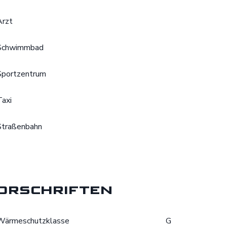
Arzt
Schwimmbad
Sportzentrum
Taxi
Straßenbahn
orschriften
Wärmeschutzklasse
G