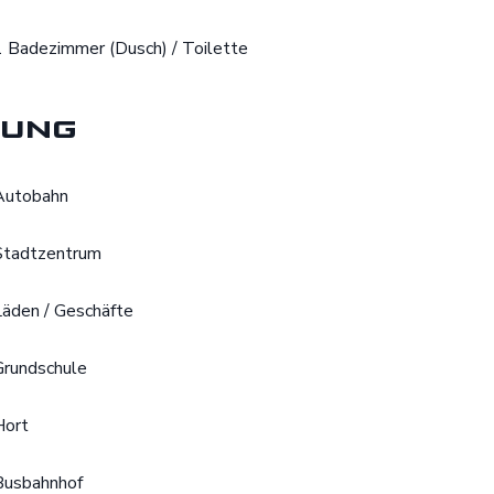
1 Badezimmer (Dusch) / Toilette
ung
Autobahn
Stadtzentrum
Läden / Geschäfte
Grundschule
Hort
Busbahnhof