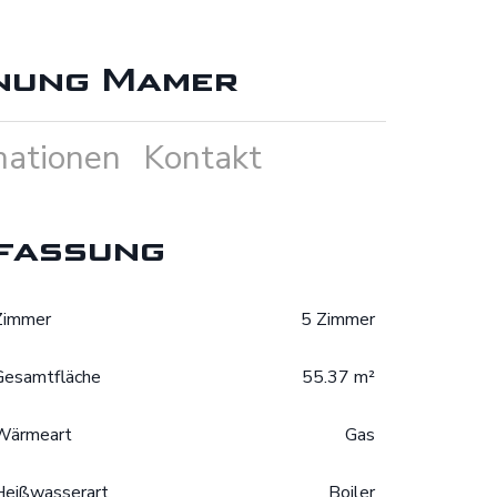
nung Mamer
mationen
Kontakt
fassung
Zimmer
5 Zimmer
Gesamtfläche
55.37 m²
Wärmeart
Gas
Heißwasserart
Boiler