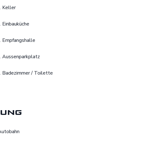
1 Keller
1 Einbauküche
1 Empfangshalle
1 Aussenparkplatz
1 Badezimmer / Toilette
ung
Autobahn