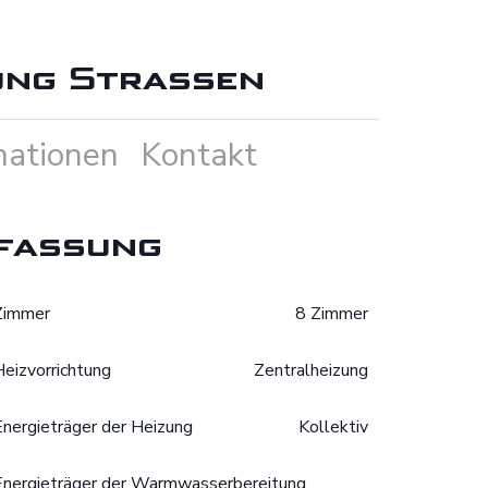
ng Strassen
mationen
Kontakt
fassung
Zimmer
8 Zimmer
Heizvorrichtung
Zentralheizung
Energieträger der Heizung
Kollektiv
Energieträger der Warmwasserbereitung