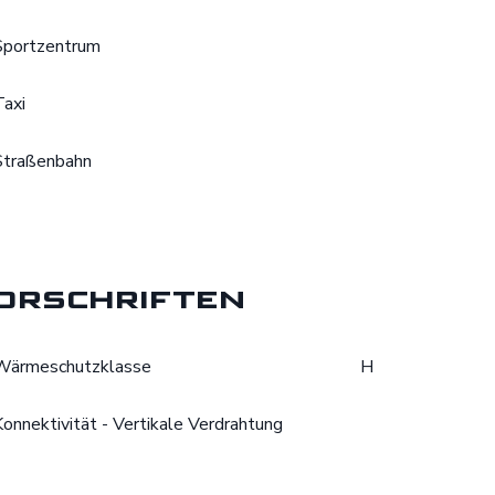
Sportzentrum
Taxi
Straßenbahn
orschriften
Wärmeschutzklasse
H
Konnektivität - Vertikale Verdrahtung