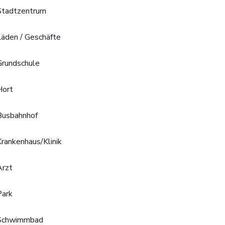
Stadtzentrum
Läden / Geschäfte
Grundschule
Hort
Busbahnhof
Krankenhaus/Klinik
Arzt
Park
Schwimmbad