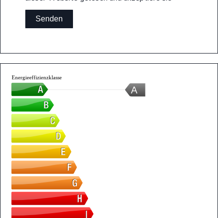
Senden
Energieeffizienzklasse
A