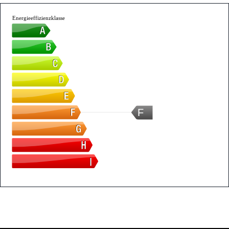
Energieeffizienzklasse
F