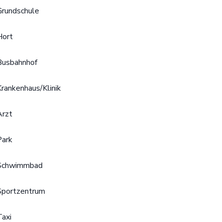
Grundschule
Hort
Busbahnhof
Krankenhaus/Klinik
Arzt
Park
Schwimmbad
Sportzentrum
Taxi