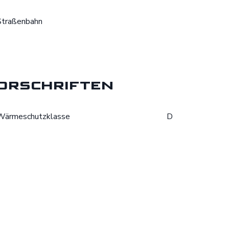
Straßenbahn
orschriften
Wärmeschutzklasse
D