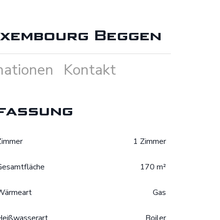
uxembourg Beggen
mationen
Kontakt
fassung
Zimmer
1 Zimmer
Gesamtfläche
170 m²
Wärmeart
Gas
Heißwasserart
Boiler