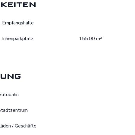
keiten
1 Empfangshalle
1 Innenparkplatz
155.00 m²
ung
Autobahn
Stadtzentrum
Läden / Geschäfte