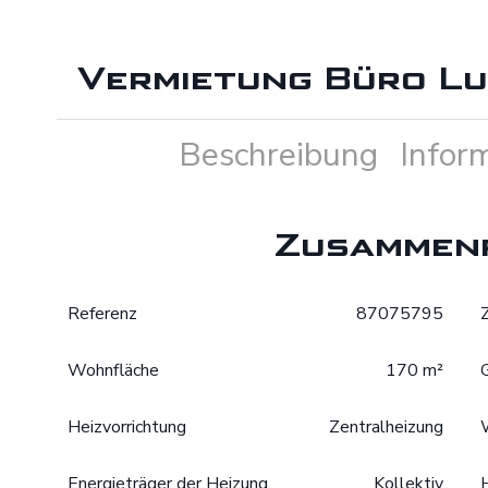
Vermietung Büro L
Beschreibung
Infor
Zusammen
Referenz
87075795
Wohnfläche
170 m²
Heizvorrichtung
Zentralheizung
Energieträger der Heizung
Kollektiv